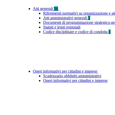
Atti generali
56
Riferimenti normativi su organizzazione e at
Atti amministrativi generali
3
Documenti di programmazione strategico-ge
Statuti e leggi regionali
Codice disciplinare e codice di condotta
1
Oneri informativi per cittadini e imprese
Scadenzario obblighi amministrativi
Oneri informativi per cittadini e imprese