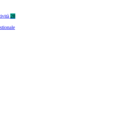
tività
28
stionale