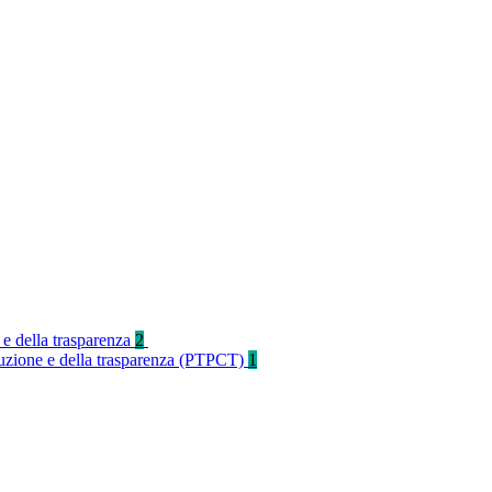
 e della trasparenza
2
rruzione e della trasparenza (PTPCT)
1