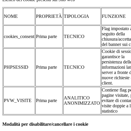
NOME
PROPRIETÀ
TIPOLOGIA
FUNZIONE
Flag impostato 
seguito della
cookies_consent
Prima parte
TECNICO
chiusura/accett
del banner sui 
Cookie di sessi
garantisce la
persistenza dell
PHPSESSID
Prima parte
TECNICO
informazioni la
server a fronte 
nuove richieste 
client.
Contiene flag pe
pagine visitate,
ANALITICO
PVW_VISITE
Prima parte
evitare di conta
ANONIMIZZATO
visite doppie a l
statistico
Modalità per disabilitare/cancellare i cookie