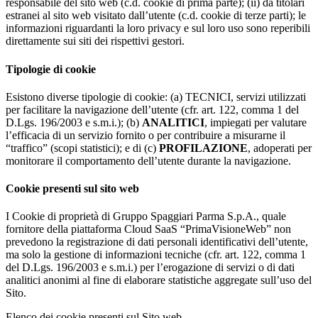
responsabile del sito web (c.d. cookie di prima parte); (ii) da titolari
estranei al sito web visitato dall’utente (c.d. cookie di terze parti); le
informazioni riguardanti la loro privacy e sul loro uso sono reperibili
direttamente sui siti dei rispettivi gestori.
Tipologie di cookie
Esistono diverse tipologie di cookie: (a) TECNICI, servizi utilizzati
per facilitare la navigazione dell’utente (cfr. art. 122, comma 1 del
D.Lgs. 196/2003 e s.m.i.); (b)
ANALITICI
, impiegati per valutare
l’efficacia di un servizio fornito o per contribuire a misurarne il
“traffico” (scopi statistici); e di (c)
PROFILAZIONE
, adoperati per
monitorare il comportamento dell’utente durante la navigazione.
Cookie presenti sul sito web
I Cookie di proprietà di Gruppo Spaggiari Parma S.p.A., quale
fornitore della piattaforma Cloud SaaS “PrimaVisioneWeb” non
prevedono la registrazione di dati personali identificativi dell’utente,
ma solo la gestione di informazioni tecniche (cfr. art. 122, comma 1
del D.Lgs. 196/2003 e s.m.i.) per l’erogazione di servizi o di dati
analitici anonimi al fine di elaborare statistiche aggregate sull’uso del
Sito.
Elenco dei cookie presenti sul Sito web