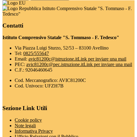
Istituto Comprensivo Statale "S. Tommaso - F.
Tedesco"
Contatti
Istituto Comprensivo Statale "S. Tommaso - F. Tedesco"
Via Piazza Luigi Sturzo, 52/53 – 83100 Avellino
Tel:
0825/555647
Email:
avic81200c@istruzione.it
Link per inviare una mail
PEC:
avic81200c@pec.istruzione.it
Link per inviare una mail
C.F.: 92046460645
Cod. Meccanografico: AVIC81200C
Cod. Univoco: UFZH7B
Sezione Link Utili
Cookie policy
Note legali
Informativa Privacy
Ufficio Relazioni con il Pubblico