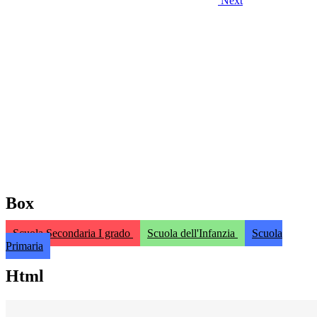
Next
Box
Scuola Secondaria I grado
Scuola dell'Infanzia
Scuola
Primaria
Html