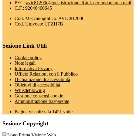
PEC:
avic81200c@pec.istruzione.it
Link per inviare una mail
C.F.: 92046460645
Cod. Meccanografico: AVIC81200C
Cod. Univoco: UFZH7B
Sezione Link Utili
Cookie policy
Note legali
Informativa Privacy
Ufficio Relazioni con il Pubblico
Dichiarazione di accessibilità
Obiettivi di accessibilità
Whistleblowing
Gestione consensi cookie
Amministrazione trasparente
Pagina visualizzata
1451
volte
Sezione Copyright