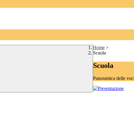
Home
>
Scuola
Scuola
Panoramica delle voc