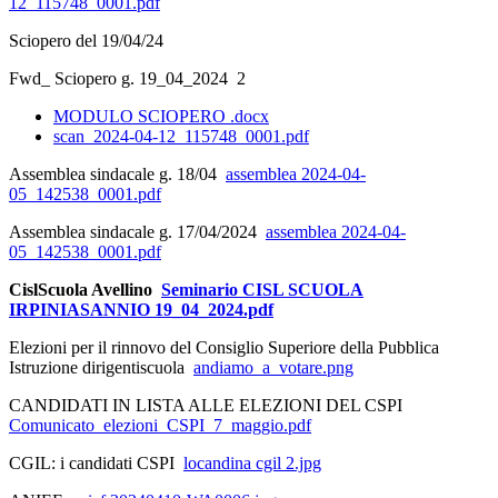
12_115748_0001.pdf
Sciopero del 19/04/24
Fwd_ Sciopero g. 19_04_2024 2
MODULO SCIOPERO .docx
scan_2024-04-12_115748_0001.pdf
Assemblea sindacale g. 18/04
assemblea 2024-04-
05_142538_0001.pdf
Assemblea sindacale g. 17/04/2024
assemblea 2024-04-
05_142538_0001.pdf
CislScuola Avellino
Seminario CISL SCUOLA
IRPINIASANNIO 19_04_2024.pdf
Elezioni per il rinnovo del Consiglio Superiore della Pubblica
Istruzione dirigentiscuola
andiamo_a_votare.png
CANDIDATI IN LISTA ALLE ELEZIONI DEL CSPI
Comunicato_elezioni_CSPI_7_maggio.pdf
CGIL: i candidati CSPI
locandina cgil 2.jpg