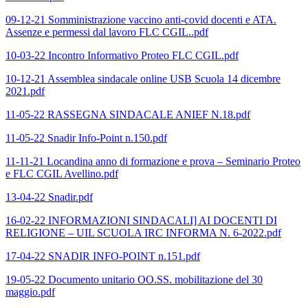
09-12-21 Somministrazione vaccino anti-covid docenti e ATA.
Assenze e permessi dal lavoro FLC CGIL..pdf
10-03-22 Incontro Informativo Proteo FLC CGIL.pdf
10-12-21 Assemblea sindacale online USB Scuola 14 dicembre
2021.pdf
11-05-22 RASSEGNA SINDACALE ANIEF N.18.pdf
11-05-22 Snadir Info-Point n.150.pdf
11-11-21 Locandina anno di formazione e prova – Seminario Proteo
e FLC CGIL Avellino.pdf
13-04-22 Snadir.pdf
16-02-22 INFORMAZIONI SINDACALI] AI DOCENTI DI
RELIGIONE – UIL SCUOLA IRC INFORMA N. 6-2022.pdf
17-04-22 SNADIR INFO-POINT n.151.pdf
19-05-22 Documento unitario OO.SS. mobilitazione del 30
maggio.pdf