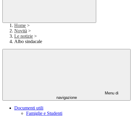
Home
>
Novità
>
Le notizie
>
Albo sindacale
Menu di
navigazione
Documenti utili
Famiglie e Studenti