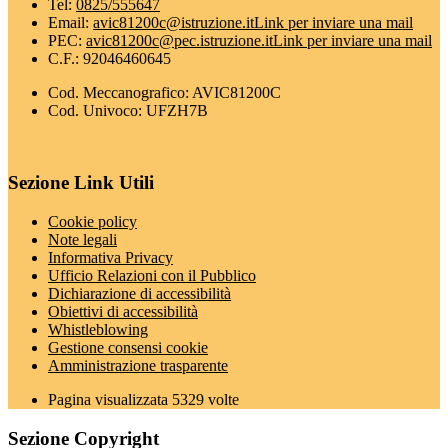
Tel:
0825/555647
Email:
avic81200c@istruzione.it
Link per inviare una mail
PEC:
avic81200c@pec.istruzione.it
Link per inviare una mail
C.F.: 92046460645
Cod. Meccanografico: AVIC81200C
Cod. Univoco: UFZH7B
Sezione Link Utili
Cookie policy
Note legali
Informativa Privacy
Ufficio Relazioni con il Pubblico
Dichiarazione di accessibilità
Obiettivi di accessibilità
Whistleblowing
Gestione consensi cookie
Amministrazione trasparente
Pagina visualizzata
5329
volte
Sezione Copyright