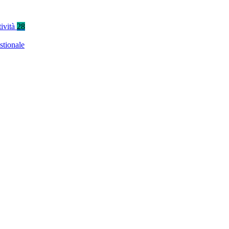
tività
28
stionale