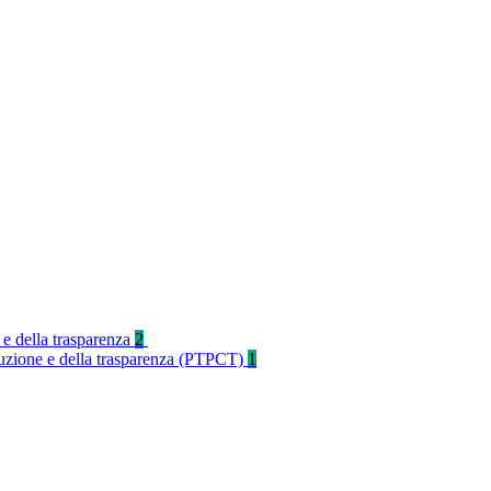
 e della trasparenza
2
rruzione e della trasparenza (PTPCT)
1