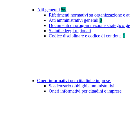
Atti generali
56
Riferimenti normativi su organizzazione e at
Atti amministrativi generali
3
Documenti di programmazione strategico-ge
Statuti e leggi regionali
Codice disciplinare e codice di condotta
1
Oneri informativi per cittadini e imprese
Scadenzario obblighi amministrativi
Oneri informativi per cittadini e imprese