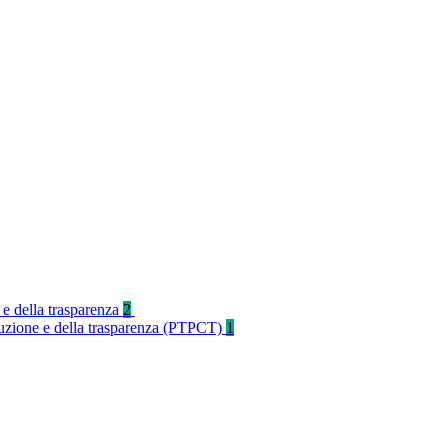
 e della trasparenza
2
rruzione e della trasparenza (PTPCT)
1