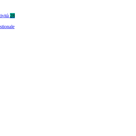
tività
28
stionale