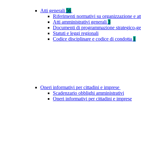
Atti generali
56
Riferimenti normativi su organizzazione e at
Atti amministrativi generali
3
Documenti di programmazione strategico-ge
Statuti e leggi regionali
Codice disciplinare e codice di condotta
1
Oneri informativi per cittadini e imprese
Scadenzario obblighi amministrativi
Oneri informativi per cittadini e imprese