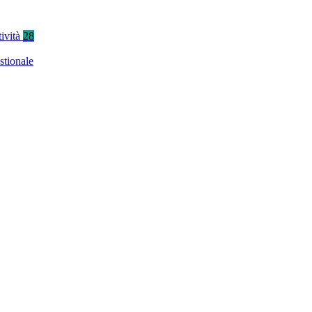
tività
28
stionale