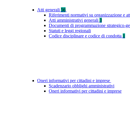
Atti generali
56
Riferimenti normativi su organizzazione e at
Atti amministrativi generali
3
Documenti di programmazione strategico-ge
Statuti e leggi regionali
Codice disciplinare e codice di condotta
1
Oneri informativi per cittadini e imprese
Scadenzario obblighi amministrativi
Oneri informativi per cittadini e imprese