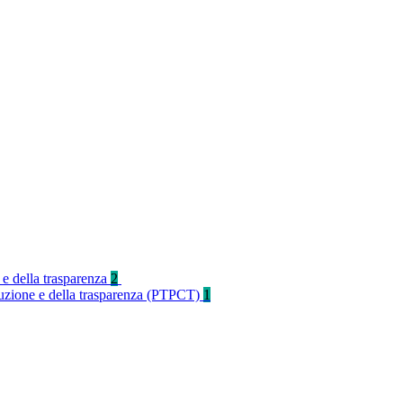
 e della trasparenza
2
rruzione e della trasparenza (PTPCT)
1