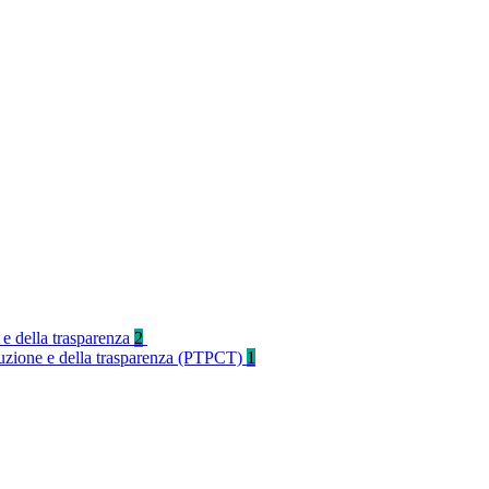
 e della trasparenza
2
rruzione e della trasparenza (PTPCT)
1