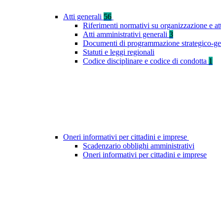
Atti generali
56
Riferimenti normativi su organizzazione e at
Atti amministrativi generali
3
Documenti di programmazione strategico-ge
Statuti e leggi regionali
Codice disciplinare e codice di condotta
1
Oneri informativi per cittadini e imprese
Scadenzario obblighi amministrativi
Oneri informativi per cittadini e imprese