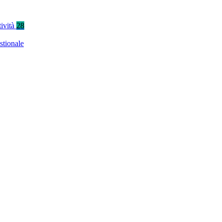
tività
28
stionale