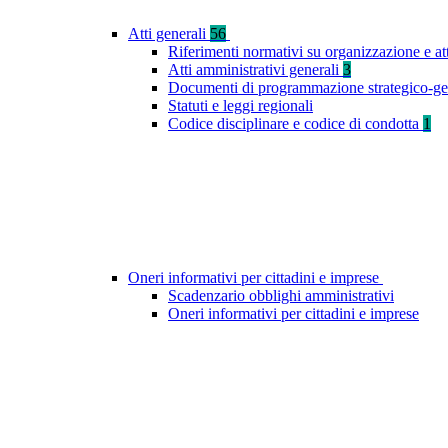
Atti generali
56
Riferimenti normativi su organizzazione e at
Atti amministrativi generali
3
Documenti di programmazione strategico-ge
Statuti e leggi regionali
Codice disciplinare e codice di condotta
1
Oneri informativi per cittadini e imprese
Scadenzario obblighi amministrativi
Oneri informativi per cittadini e imprese