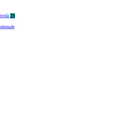
tività
28
stionale