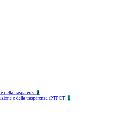
 e della trasparenza
2
rruzione e della trasparenza (PTPCT)
1