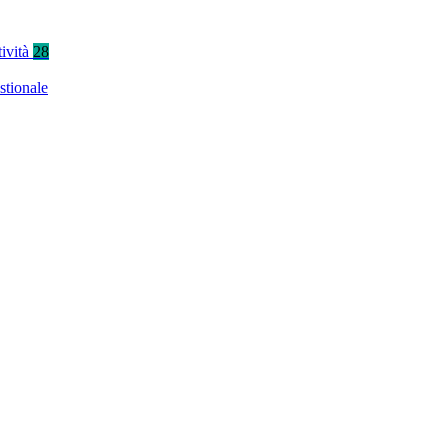
tività
28
stionale