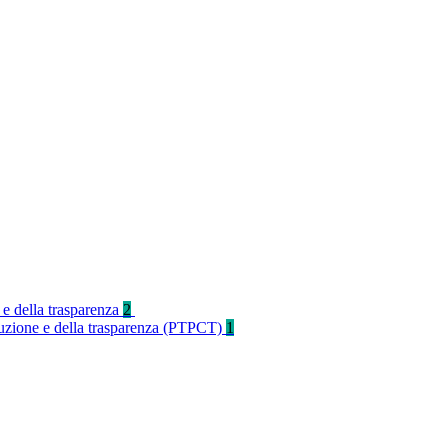
 e della trasparenza
2
rruzione e della trasparenza (PTPCT)
1