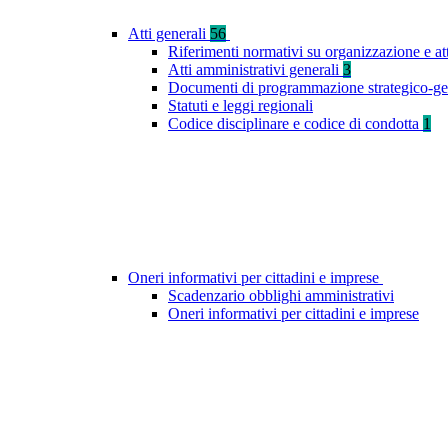
Atti generali
56
Riferimenti normativi su organizzazione e at
Atti amministrativi generali
3
Documenti di programmazione strategico-ge
Statuti e leggi regionali
Codice disciplinare e codice di condotta
1
Oneri informativi per cittadini e imprese
Scadenzario obblighi amministrativi
Oneri informativi per cittadini e imprese