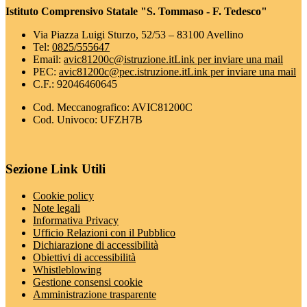
Istituto Comprensivo Statale "S. Tommaso - F. Tedesco"
Via Piazza Luigi Sturzo, 52/53 – 83100 Avellino
Tel:
0825/555647
Email:
avic81200c@istruzione.it
Link per inviare una mail
PEC:
avic81200c@pec.istruzione.it
Link per inviare una mail
C.F.: 92046460645
Cod. Meccanografico: AVIC81200C
Cod. Univoco: UFZH7B
Sezione Link Utili
Cookie policy
Note legali
Informativa Privacy
Ufficio Relazioni con il Pubblico
Dichiarazione di accessibilità
Obiettivi di accessibilità
Whistleblowing
Gestione consensi cookie
Amministrazione trasparente