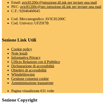
Email:
avic81200c@istruzione.it
Link per inviare una mail
PEC:
avic81200c@pec.istruzione.it
Link per inviare una mail
C.F.: 92046460645
Cod. Meccanografico: AVIC81200C
Cod. Univoco: UFZH7B
Sezione Link Utili
Cookie policy
Note legali
Informativa Privacy
Ufficio Relazioni con il Pubblico
Dichiarazione di accessibilità
Obiettivi di accessibilità
Whistleblowing
Gestione consensi cookie
Amministrazione trasparente
Pagina visualizzata
631
volte
Sezione Copyright