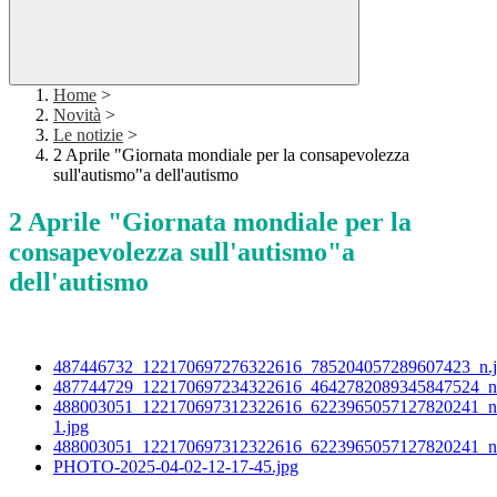
Home
>
Novità
>
Le notizie
>
2 Aprile "Giornata mondiale per la consapevolezza
sull'autismo"a dell'autismo
2 Aprile "Giornata mondiale per la
consapevolezza sull'autismo"a
dell'autismo
487446732_122170697276322616_785204057289607423_n.
487744729_122170697234322616_4642782089345847524_n
488003051_122170697312322616_6223965057127820241_n
1.jpg
488003051_122170697312322616_6223965057127820241_n
PHOTO-2025-04-02-12-17-45.jpg