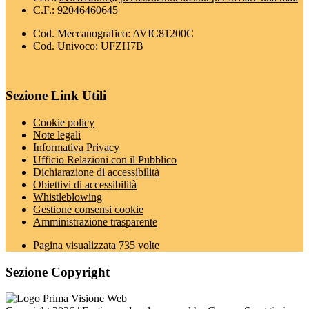
C.F.: 92046460645
Cod. Meccanografico: AVIC81200C
Cod. Univoco: UFZH7B
Sezione Link Utili
Cookie policy
Note legali
Informativa Privacy
Ufficio Relazioni con il Pubblico
Dichiarazione di accessibilità
Obiettivi di accessibilità
Whistleblowing
Gestione consensi cookie
Amministrazione trasparente
Pagina visualizzata
735
volte
Sezione Copyright