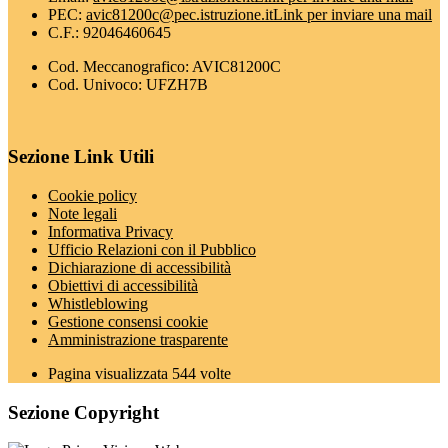
PEC:
avic81200c@pec.istruzione.it
Link per inviare una mail
C.F.: 92046460645
Cod. Meccanografico: AVIC81200C
Cod. Univoco: UFZH7B
Sezione Link Utili
Cookie policy
Note legali
Informativa Privacy
Ufficio Relazioni con il Pubblico
Dichiarazione di accessibilità
Obiettivi di accessibilità
Whistleblowing
Gestione consensi cookie
Amministrazione trasparente
Pagina visualizzata
544
volte
Sezione Copyright