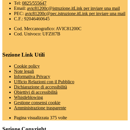
Tel:
0825/555647
Email:
avic81200c@istruzione.it
Link per inviare una mail
PEC:
avic81200c@pec.istruzione.it
Link per inviare una mail
C.F.: 92046460645
Cod. Meccanografico: AVIC81200C
Cod. Univoco: UFZH7B
Sezione Link Utili
Cookie policy
Note legali
Informativa Privacy
Ufficio Relazioni con il Pubblico
Dichiarazione di accessibilità
Obiettivi di accessibilità
Whistleblowing
Gestione consensi cookie
Amministrazione trasparente
Pagina visualizzata
375
volte
Sezione Copyright