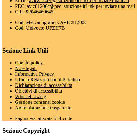
Email:
avic81200c@istruzione.it
Link per inviare una mail
PEC:
avic81200c@pec.istruzione.it
Link per inviare una mail
C.F.: 92046460645
Cod. Meccanografico: AVIC81200C
Cod. Univoco: UFZH7B
Sezione Link Utili
Cookie policy
Note legali
Informativa Privacy
Ufficio Relazioni con il Pubblico
Dichiarazione di accessibilità
Obiettivi di accessibilità
Whistleblowing
Gestione consensi cookie
Amministrazione trasparente
Pagina visualizzata
554
volte
Sezione Copyright