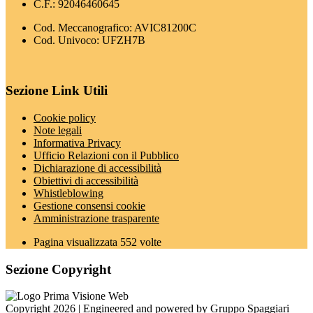
C.F.: 92046460645
Cod. Meccanografico: AVIC81200C
Cod. Univoco: UFZH7B
Sezione Link Utili
Cookie policy
Note legali
Informativa Privacy
Ufficio Relazioni con il Pubblico
Dichiarazione di accessibilità
Obiettivi di accessibilità
Whistleblowing
Gestione consensi cookie
Amministrazione trasparente
Pagina visualizzata
552
volte
Sezione Copyright
Copyright 2026 | Engineered and powered by Gruppo Spaggiari