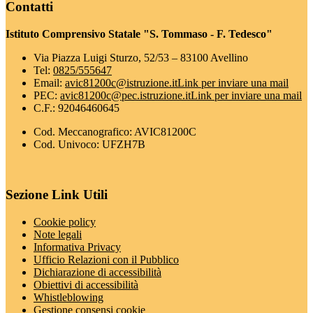
Contatti
Istituto Comprensivo Statale "S. Tommaso - F. Tedesco"
Via Piazza Luigi Sturzo, 52/53 – 83100 Avellino
Tel:
0825/555647
Email:
avic81200c@istruzione.it
Link per inviare una mail
PEC:
avic81200c@pec.istruzione.it
Link per inviare una mail
C.F.: 92046460645
Cod. Meccanografico: AVIC81200C
Cod. Univoco: UFZH7B
Sezione Link Utili
Cookie policy
Note legali
Informativa Privacy
Ufficio Relazioni con il Pubblico
Dichiarazione di accessibilità
Obiettivi di accessibilità
Whistleblowing
Gestione consensi cookie