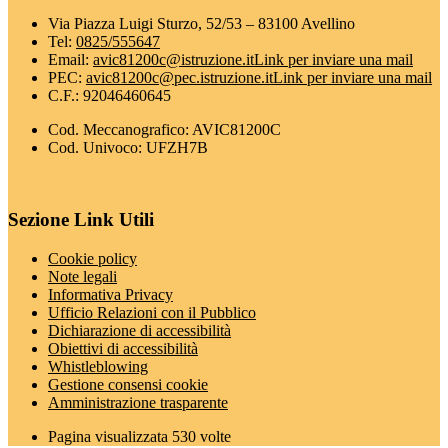
Via Piazza Luigi Sturzo, 52/53 – 83100 Avellino
Tel:
0825/555647
Email:
avic81200c@istruzione.it
Link per inviare una mail
PEC:
avic81200c@pec.istruzione.it
Link per inviare una mail
C.F.: 92046460645
Cod. Meccanografico: AVIC81200C
Cod. Univoco: UFZH7B
Sezione Link Utili
Cookie policy
Note legali
Informativa Privacy
Ufficio Relazioni con il Pubblico
Dichiarazione di accessibilità
Obiettivi di accessibilità
Whistleblowing
Gestione consensi cookie
Amministrazione trasparente
Pagina visualizzata
530
volte