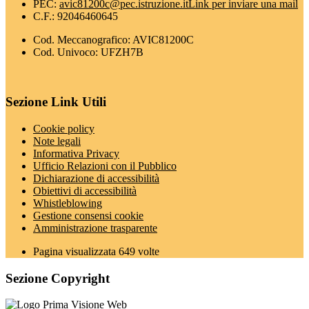
PEC:
avic81200c@pec.istruzione.it
Link per inviare una mail
C.F.: 92046460645
Cod. Meccanografico: AVIC81200C
Cod. Univoco: UFZH7B
Sezione Link Utili
Cookie policy
Note legali
Informativa Privacy
Ufficio Relazioni con il Pubblico
Dichiarazione di accessibilità
Obiettivi di accessibilità
Whistleblowing
Gestione consensi cookie
Amministrazione trasparente
Pagina visualizzata
649
volte
Sezione Copyright