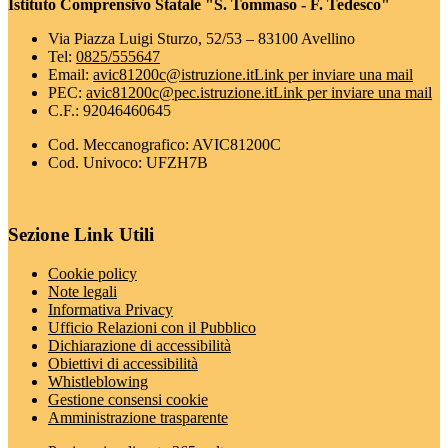
Istituto Comprensivo Statale "S. Tommaso - F. Tedesco"
Via Piazza Luigi Sturzo, 52/53 – 83100 Avellino
Tel:
0825/555647
Email:
avic81200c@istruzione.it
Link per inviare una mail
PEC:
avic81200c@pec.istruzione.it
Link per inviare una mail
C.F.: 92046460645
Cod. Meccanografico: AVIC81200C
Cod. Univoco: UFZH7B
Sezione Link Utili
Cookie policy
Note legali
Informativa Privacy
Ufficio Relazioni con il Pubblico
Dichiarazione di accessibilità
Obiettivi di accessibilità
Whistleblowing
Gestione consensi cookie
Amministrazione trasparente