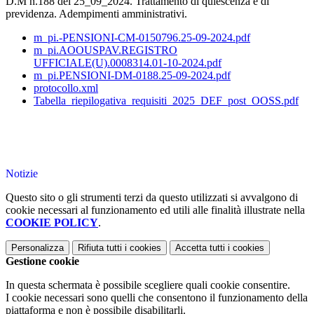
D.M n.188 del 25_09_2024. Trattamento di quiescenza e di
previdenza. Adempimenti amministrativi.
m_pi.-PENSIONI-CM-0150796.25-09-2024.pdf
m_pi.AOOUSPAV.REGISTRO
UFFICIALE(U).0008314.01-10-2024.pdf
m_pi.PENSIONI-DM-0188.25-09-2024.pdf
protocollo.xml
Tabella_riepilogativa_requisiti_2025_DEF_post_OOSS.pdf
Notizie
Questo sito o gli strumenti terzi da questo utilizzati si avvalgono di
cookie necessari al funzionamento ed utili alle finalità illustrate nella
COOKIE POLICY
.
Personalizza
Rifiuta tutti
i cookies
Accetta tutti
i cookies
Gestione cookie
In questa schermata è possibile scegliere quali cookie consentire.
I cookie necessari sono quelli che consentono il funzionamento della
piattaforma e non è possibile disabilitarli.