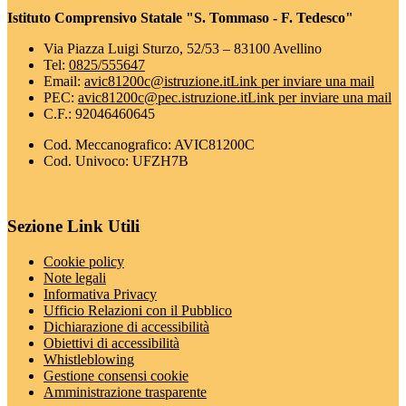
Istituto Comprensivo Statale "S. Tommaso - F. Tedesco"
Via Piazza Luigi Sturzo, 52/53 – 83100 Avellino
Tel:
0825/555647
Email:
avic81200c@istruzione.it
Link per inviare una mail
PEC:
avic81200c@pec.istruzione.it
Link per inviare una mail
C.F.: 92046460645
Cod. Meccanografico: AVIC81200C
Cod. Univoco: UFZH7B
Sezione Link Utili
Cookie policy
Note legali
Informativa Privacy
Ufficio Relazioni con il Pubblico
Dichiarazione di accessibilità
Obiettivi di accessibilità
Whistleblowing
Gestione consensi cookie
Amministrazione trasparente