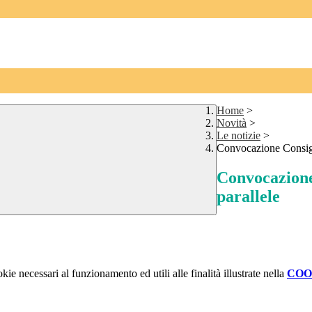
Home
>
Novità
>
Le notizie
>
Convocazione Consigli
Convocazione 
parallele
kie necessari al funzionamento ed utili alle finalità illustrate nella
COO