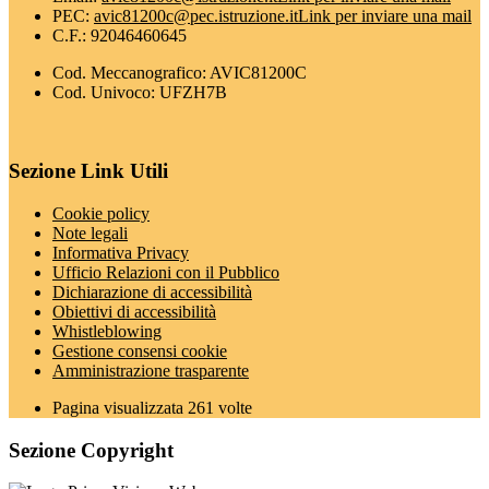
PEC:
avic81200c@pec.istruzione.it
Link per inviare una mail
C.F.: 92046460645
Cod. Meccanografico: AVIC81200C
Cod. Univoco: UFZH7B
Sezione Link Utili
Cookie policy
Note legali
Informativa Privacy
Ufficio Relazioni con il Pubblico
Dichiarazione di accessibilità
Obiettivi di accessibilità
Whistleblowing
Gestione consensi cookie
Amministrazione trasparente
Pagina visualizzata
261
volte
Sezione Copyright