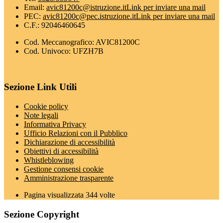
Email:
avic81200c@istruzione.it
Link per inviare una mail
PEC:
avic81200c@pec.istruzione.it
Link per inviare una mail
C.F.: 92046460645
Cod. Meccanografico: AVIC81200C
Cod. Univoco: UFZH7B
Sezione Link Utili
Cookie policy
Note legali
Informativa Privacy
Ufficio Relazioni con il Pubblico
Dichiarazione di accessibilità
Obiettivi di accessibilità
Whistleblowing
Gestione consensi cookie
Amministrazione trasparente
Pagina visualizzata
344
volte
Sezione Copyright