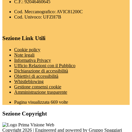
C.F.: 92046460645
Cod. Meccanografico: AVIC81200C
Cod. Univoco: UFZH7B
Sezione Link Utili
Cookie policy
Note legali
Informativa Privacy
Ufficio Relazioni con il Pubblico
Dichiarazione di accessibilità
Obiettivi di accessibilità
Whistleblowing
Gestione consensi cookie
Amministrazione trasparente
Pagina visualizzata
669
volte
Sezione Copyright
Copyright 2026 | Engineered and powered by Gruppo Spaggiari