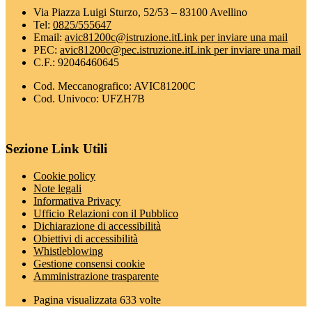
Via Piazza Luigi Sturzo, 52/53 – 83100 Avellino
Tel:
0825/555647
Email:
avic81200c@istruzione.it
Link per inviare una mail
PEC:
avic81200c@pec.istruzione.it
Link per inviare una mail
C.F.: 92046460645
Cod. Meccanografico: AVIC81200C
Cod. Univoco: UFZH7B
Sezione Link Utili
Cookie policy
Note legali
Informativa Privacy
Ufficio Relazioni con il Pubblico
Dichiarazione di accessibilità
Obiettivi di accessibilità
Whistleblowing
Gestione consensi cookie
Amministrazione trasparente
Pagina visualizzata
633
volte