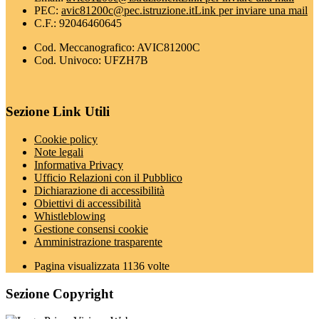
PEC:
avic81200c@pec.istruzione.it
Link per inviare una mail
C.F.: 92046460645
Cod. Meccanografico: AVIC81200C
Cod. Univoco: UFZH7B
Sezione Link Utili
Cookie policy
Note legali
Informativa Privacy
Ufficio Relazioni con il Pubblico
Dichiarazione di accessibilità
Obiettivi di accessibilità
Whistleblowing
Gestione consensi cookie
Amministrazione trasparente
Pagina visualizzata
1136
volte
Sezione Copyright