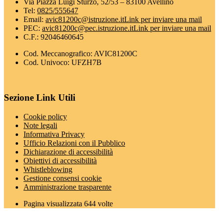
Via Piazza Luigi Sturzo, 52/53 – 83100 Avellino
Tel:
0825/555647
Email:
avic81200c@istruzione.it
Link per inviare una mail
PEC:
avic81200c@pec.istruzione.it
Link per inviare una mail
C.F.: 92046460645
Cod. Meccanografico: AVIC81200C
Cod. Univoco: UFZH7B
Sezione Link Utili
Cookie policy
Note legali
Informativa Privacy
Ufficio Relazioni con il Pubblico
Dichiarazione di accessibilità
Obiettivi di accessibilità
Whistleblowing
Gestione consensi cookie
Amministrazione trasparente
Pagina visualizzata
644
volte