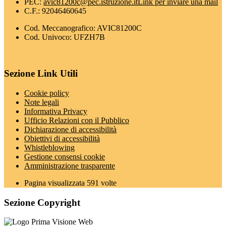
PEC:
avic81200c@pec.istruzione.it
Link per inviare una mail
C.F.: 92046460645
Cod. Meccanografico: AVIC81200C
Cod. Univoco: UFZH7B
Sezione Link Utili
Cookie policy
Note legali
Informativa Privacy
Ufficio Relazioni con il Pubblico
Dichiarazione di accessibilità
Obiettivi di accessibilità
Whistleblowing
Gestione consensi cookie
Amministrazione trasparente
Pagina visualizzata
591
volte
Sezione Copyright