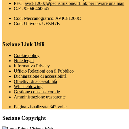
PEC:
avic81200c@pec.istruzione.it
Link per inviare una mail
C.F.: 92046460645
Cod. Meccanografico: AVIC81200C
Cod. Univoco: UFZH7B
Sezione Link Utili
Cookie policy
Note legali
Informativa Privacy
Ufficio Relazioni con il Pubblico
Dichiarazione di accessibilità
Obiettivi di accessibilità
Whistleblowing
Gestione consensi cookie
Amministrazione trasparente
Pagina visualizzata
342
volte
Sezione Copyright