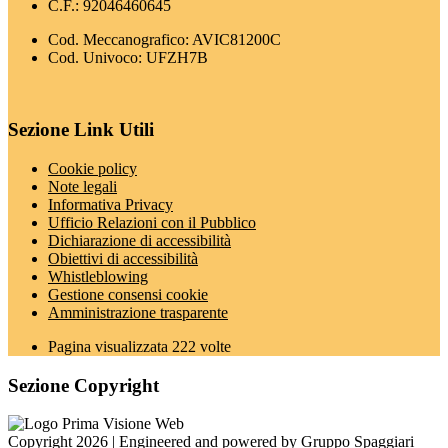
C.F.: 92046460645
Cod. Meccanografico: AVIC81200C
Cod. Univoco: UFZH7B
Sezione Link Utili
Cookie policy
Note legali
Informativa Privacy
Ufficio Relazioni con il Pubblico
Dichiarazione di accessibilità
Obiettivi di accessibilità
Whistleblowing
Gestione consensi cookie
Amministrazione trasparente
Pagina visualizzata
222
volte
Sezione Copyright
Copyright 2026 | Engineered and powered by Gruppo Spaggiari