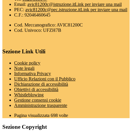
Email:
avic81200c@istruzione.it
Link per inviare una mail
PEC:
avic81200c@pec.istruzione.it
Link per inviare una mail
C.F.: 92046460645
Cod. Meccanografico: AVIC81200C
Cod. Univoco: UFZH7B
Sezione Link Utili
Cookie policy
Note legali
Informativa Privacy
Ufficio Relazioni con il Pubblico
Dichiarazione di accessibilità
Obiettivi di accessibilità
Whistleblowing
Gestione consensi cookie
Amministrazione trasparente
Pagina visualizzata
698
volte
Sezione Copyright