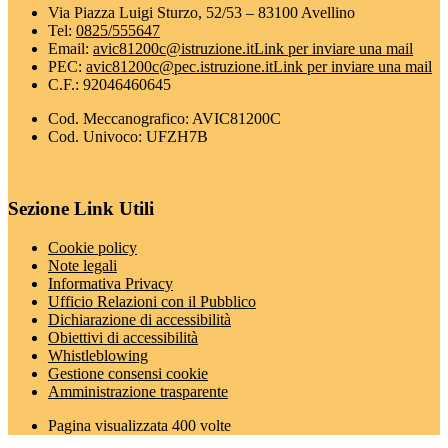
Via Piazza Luigi Sturzo, 52/53 – 83100 Avellino
Tel:
0825/555647
Email:
avic81200c@istruzione.it
Link per inviare una mail
PEC:
avic81200c@pec.istruzione.it
Link per inviare una mail
C.F.: 92046460645
Cod. Meccanografico: AVIC81200C
Cod. Univoco: UFZH7B
Sezione Link Utili
Cookie policy
Note legali
Informativa Privacy
Ufficio Relazioni con il Pubblico
Dichiarazione di accessibilità
Obiettivi di accessibilità
Whistleblowing
Gestione consensi cookie
Amministrazione trasparente
Pagina visualizzata
400
volte