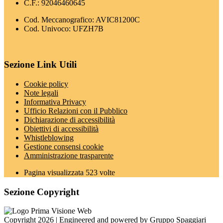
C.F.: 92046460645
Cod. Meccanografico: AVIC81200C
Cod. Univoco: UFZH7B
Sezione Link Utili
Cookie policy
Note legali
Informativa Privacy
Ufficio Relazioni con il Pubblico
Dichiarazione di accessibilità
Obiettivi di accessibilità
Whistleblowing
Gestione consensi cookie
Amministrazione trasparente
Pagina visualizzata
523
volte
Sezione Copyright
Copyright 2026 | Engineered and powered by Gruppo Spaggiari