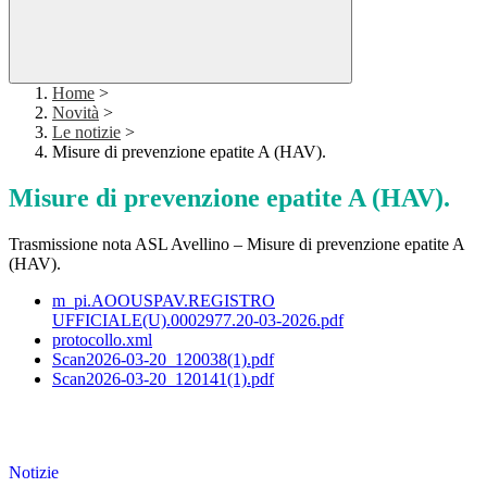
Home
>
Novità
>
Le notizie
>
Misure di prevenzione epatite A (HAV).
Misure di prevenzione epatite A (HAV).
Trasmissione nota ASL Avellino – Misure di prevenzione epatite A
(HAV).
m_pi.AOOUSPAV.REGISTRO
UFFICIALE(U).0002977.20-03-2026.pdf
protocollo.xml
Scan2026-03-20_120038(1).pdf
Scan2026-03-20_120141(1).pdf
Notizie