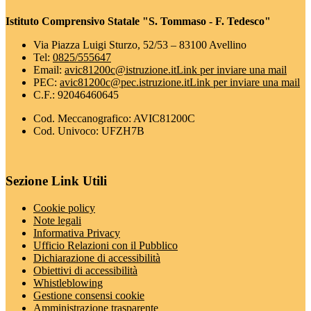
Istituto Comprensivo Statale "S. Tommaso - F. Tedesco"
Via Piazza Luigi Sturzo, 52/53 – 83100 Avellino
Tel:
0825/555647
Email:
avic81200c@istruzione.it
Link per inviare una mail
PEC:
avic81200c@pec.istruzione.it
Link per inviare una mail
C.F.: 92046460645
Cod. Meccanografico: AVIC81200C
Cod. Univoco: UFZH7B
Sezione Link Utili
Cookie policy
Note legali
Informativa Privacy
Ufficio Relazioni con il Pubblico
Dichiarazione di accessibilità
Obiettivi di accessibilità
Whistleblowing
Gestione consensi cookie
Amministrazione trasparente