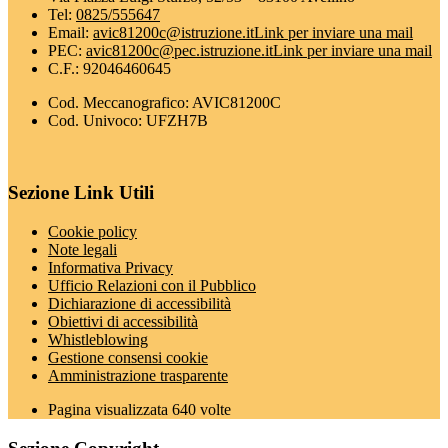
Tel:
0825/555647
Email:
avic81200c@istruzione.it
Link per inviare una mail
PEC:
avic81200c@pec.istruzione.it
Link per inviare una mail
C.F.: 92046460645
Cod. Meccanografico: AVIC81200C
Cod. Univoco: UFZH7B
Sezione Link Utili
Cookie policy
Note legali
Informativa Privacy
Ufficio Relazioni con il Pubblico
Dichiarazione di accessibilità
Obiettivi di accessibilità
Whistleblowing
Gestione consensi cookie
Amministrazione trasparente
Pagina visualizzata
640
volte