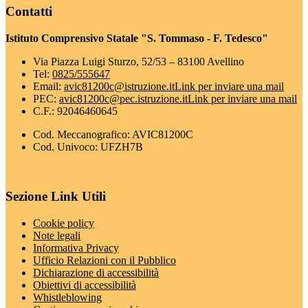
Contatti
Istituto Comprensivo Statale "S. Tommaso - F. Tedesco"
Via Piazza Luigi Sturzo, 52/53 – 83100 Avellino
Tel:
0825/555647
Email:
avic81200c@istruzione.it
Link per inviare una mail
PEC:
avic81200c@pec.istruzione.it
Link per inviare una mail
C.F.: 92046460645
Cod. Meccanografico: AVIC81200C
Cod. Univoco: UFZH7B
Sezione Link Utili
Cookie policy
Note legali
Informativa Privacy
Ufficio Relazioni con il Pubblico
Dichiarazione di accessibilità
Obiettivi di accessibilità
Whistleblowing