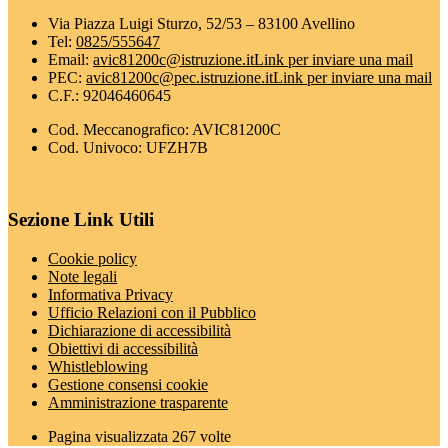
Via Piazza Luigi Sturzo, 52/53 – 83100 Avellino
Tel:
0825/555647
Email:
avic81200c@istruzione.it
Link per inviare una mail
PEC:
avic81200c@pec.istruzione.it
Link per inviare una mail
C.F.: 92046460645
Cod. Meccanografico: AVIC81200C
Cod. Univoco: UFZH7B
Sezione Link Utili
Cookie policy
Note legali
Informativa Privacy
Ufficio Relazioni con il Pubblico
Dichiarazione di accessibilità
Obiettivi di accessibilità
Whistleblowing
Gestione consensi cookie
Amministrazione trasparente
Pagina visualizzata
267
volte