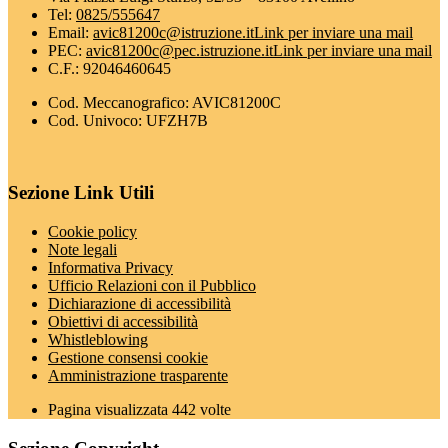
Tel:
0825/555647
Email:
avic81200c@istruzione.it
Link per inviare una mail
PEC:
avic81200c@pec.istruzione.it
Link per inviare una mail
C.F.: 92046460645
Cod. Meccanografico: AVIC81200C
Cod. Univoco: UFZH7B
Sezione Link Utili
Cookie policy
Note legali
Informativa Privacy
Ufficio Relazioni con il Pubblico
Dichiarazione di accessibilità
Obiettivi di accessibilità
Whistleblowing
Gestione consensi cookie
Amministrazione trasparente
Pagina visualizzata
442
volte