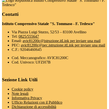
Istituto Comprensivo Statale "S. Tommaso - F.
Tedesco"
Contatti
Istituto Comprensivo Statale "S. Tommaso - F. Tedesco"
Via Piazza Luigi Sturzo, 52/53 – 83100 Avellino
Tel:
0825/555647
Email:
avic81200c@istruzione.it
Link per inviare una mail
PEC:
avic81200c@pec.istruzione.it
Link per inviare una mail
C.F.: 92046460645
Cod. Meccanografico: AVIC81200C
Cod. Univoco: UFZH7B
Sezione Link Utili
Cookie policy
Note legali
Informativa Privacy
Ufficio Relazioni con il Pubblico
Dichiarazione di accessibilità