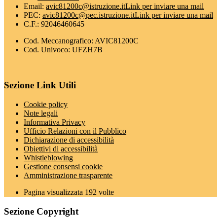
Email:
avic81200c@istruzione.it
Link per inviare una mail
PEC:
avic81200c@pec.istruzione.it
Link per inviare una mail
C.F.: 92046460645
Cod. Meccanografico: AVIC81200C
Cod. Univoco: UFZH7B
Sezione Link Utili
Cookie policy
Note legali
Informativa Privacy
Ufficio Relazioni con il Pubblico
Dichiarazione di accessibilità
Obiettivi di accessibilità
Whistleblowing
Gestione consensi cookie
Amministrazione trasparente
Pagina visualizzata
192
volte
Sezione Copyright