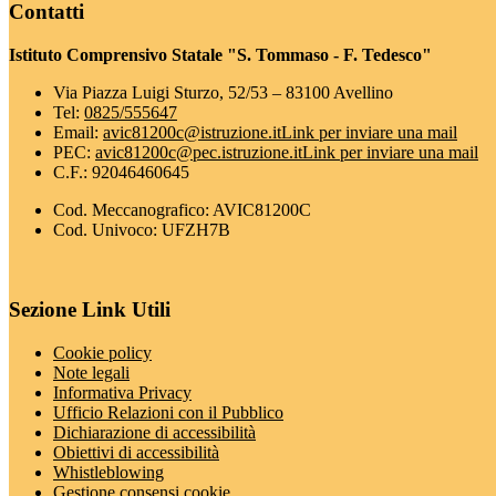
Contatti
Istituto Comprensivo Statale "S. Tommaso - F. Tedesco"
Via Piazza Luigi Sturzo, 52/53 – 83100 Avellino
Tel:
0825/555647
Email:
avic81200c@istruzione.it
Link per inviare una mail
PEC:
avic81200c@pec.istruzione.it
Link per inviare una mail
C.F.: 92046460645
Cod. Meccanografico: AVIC81200C
Cod. Univoco: UFZH7B
Sezione Link Utili
Cookie policy
Note legali
Informativa Privacy
Ufficio Relazioni con il Pubblico
Dichiarazione di accessibilità
Obiettivi di accessibilità
Whistleblowing
Gestione consensi cookie