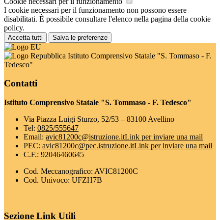
Cookie necessari per il funzionamento
I cookie necessari per il funzionamento non possono essere
disabilitati. È possibile consultare l'elenco nella pagina della cookie
policy.
Accetta tutti
Salva le preferenze
Istituto Comprensivo Statale "S. Tommaso - F.
Tedesco"
Contatti
Istituto Comprensivo Statale "S. Tommaso - F. Tedesco"
Via Piazza Luigi Sturzo, 52/53 – 83100 Avellino
Tel:
0825/555647
Email:
avic81200c@istruzione.it
Link per inviare una mail
PEC:
avic81200c@pec.istruzione.it
Link per inviare una mail
C.F.: 92046460645
Cod. Meccanografico: AVIC81200C
Cod. Univoco: UFZH7B
Sezione Link Utili