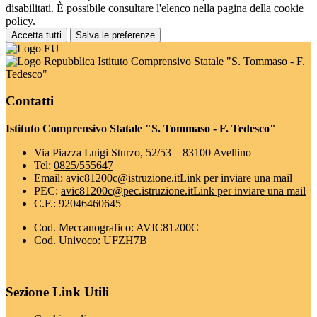
disabilitati. È possibile consultare l'elenco nella pagina della cookie
policy.
Accetta tutti
Salva le preferenze
Istituto Comprensivo Statale "S. Tommaso - F.
Tedesco"
Contatti
Istituto Comprensivo Statale "S. Tommaso - F. Tedesco"
Via Piazza Luigi Sturzo, 52/53 – 83100 Avellino
Tel:
0825/555647
Email:
avic81200c@istruzione.it
Link per inviare una mail
PEC:
avic81200c@pec.istruzione.it
Link per inviare una mail
C.F.: 92046460645
Cod. Meccanografico: AVIC81200C
Cod. Univoco: UFZH7B
Sezione Link Utili