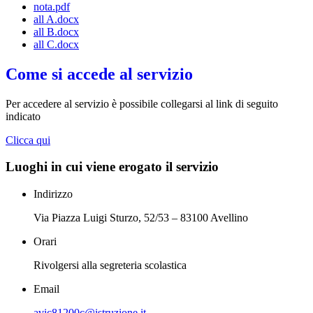
nota.pdf
all A.docx
all B.docx
all C.docx
Come si accede al servizio
Per accedere al servizio è possibile collegarsi al link di seguito
indicato
Clicca qui
Luoghi in cui viene erogato il servizio
Indirizzo
Via Piazza Luigi Sturzo, 52/53 – 83100 Avellino
Orari
Rivolgersi alla segreteria scolastica
Email
avic81200c@istruzione.it